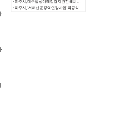
파주시, 대추벌 성매매집결지 완전 해체 사업 추진
파주시, ‘서해선 운정역 연장 사업’ 착공식