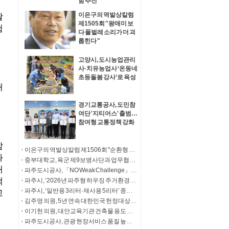
함 추진
이은구의 역발상칼럼
제1505회 "왕매미 보
다 풀벌레 소리가 더 괴
롭힌다 "
고양시, 도시농업관리
사·치유농업사 ‘온동네
초등돌봄 강사’로 육성
경기교통공사, 도민참
여단 '지티어스' 출범…
참여형 교통정책 강화
이은구의 역발상칼럼 제1506회 "순환형 집단이주단지 급하다"
중부대학교, 육군 제9보병사단과 업무협약 체결
파주도시공사, 「NO Weak Challenge」 청소년 마약 예방 릴레이 캠페인 동참
파주시, ‘2026년 파주형 하우징 주거환경개선사업’ 기탁식
파주시, ‘일반용 3리터·재사용 5리터’ 종량제봉투 판매 개시
김주영 의원, 5년 연속 대한민국 헌정대상 수상
이기헌 의원, 대안교육기관 건축물 용도 문제 해결 ‘결실’ “고양자유학교 폐쇄 위기 해소”
파주도시공사, 관광 현장서비스 품질 높인다.