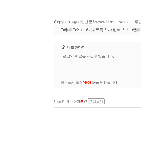
Copyrights ⓒ 시민신문 & www.citizennews.co.kr
확대
l
축소
l
기사목록
l
프린트
l
스크랩하