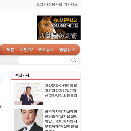
로그인
l
회원가입
l
기사제보
최신기사
고양문화 아카데미 최
고위과정 제6기, 민경
선 고양시장 초청 특강
광역지자체‘자살예방
전담조직’설치율 절반
미달... 국회, 지자체 사
무범위에 ‘자살예방’포