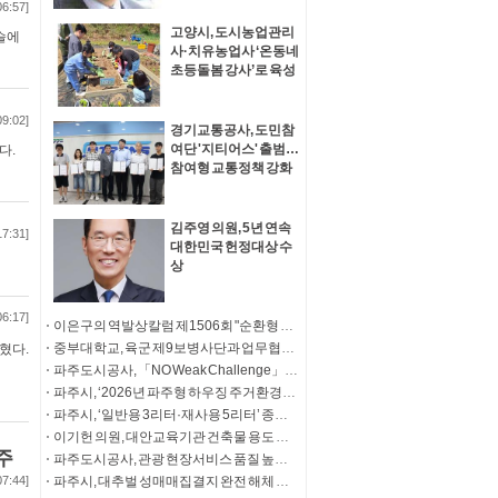
06:57]
고양시, 도시농업관리
슬에
사·치유농업사 ‘온동네
초등돌봄 강사’로 육성
09:02]
경기교통공사, 도민참
여단 '지티어스' 출범…
다.
참여형 교통정책 강화
김주영 의원, 5년 연속
17:31]
대한민국 헌정대상 수
상
06:17]
이은구의 역발상칼럼 제1506회 "순환형 집단이주단지 급하다"
중부대학교, 육군 제9보병사단과 업무협약 체결
혔다.
파주도시공사, 「NO Weak Challenge」 청소년 마약 예방 릴레이 캠페인 동참
파주시, ‘2026년 파주형 하우징 주거환경개선사업’ 기탁식
파주시, ‘일반용 3리터·재사용 5리터’ 종량제봉투 판매 개시
이기헌 의원, 대안교육기관 건축물 용도 문제 해결 ‘결실’ “고양자유학교 폐쇄 위기 해소”
주
파주도시공사, 관광 현장서비스 품질 높인다.
07:44]
파주시, 대추벌 성매매집결지 완전 해체 사업 추진