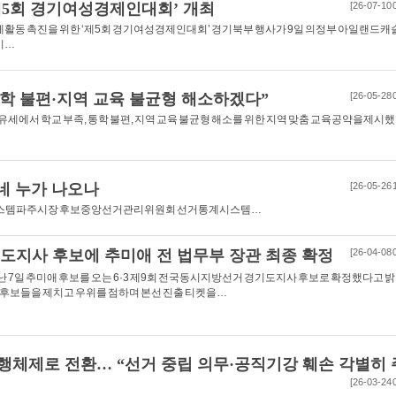
제5회 경기여성경제인대회’ 개최
[26-07-10 
활동 촉진을 위한 ‘제5회 경기여성경제인대회’ 경기북부 행사가 9일 의정부 아일랜드캐
기…
통학 불편·지역 교육 불균형 해소하겠다”
[26-05-28 
에서 학교 부족, 통학 불편, 지역 교육 불균형 해소를 위한 지역 맞춤 교육공약을 제시했
네 누가 나오나
[26-05-26 
시스템파주시장 후보중앙선거관리위원회 선거통계시스템…
도지사 후보에 추미애 전 법무부 장관 최종 확정
[26-04-08 
7일 추미애 후보를 오는 6·3 제9회 전국동시지방선거 경기도지사 후보로 확정했다고 밝
 후보들을 제치고 우위를 점하며 본선 진출 티켓을…
행체제로 전환… “선거 중립 의무·공직기강 훼손 각별히 
[26-03-24 