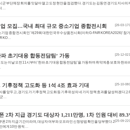
시군 부단체장 회의를 잇달아 열고 도정 현안을 점검했다. 경기도는 김동연 경기도지사의 
터 …
가기업 모집…국내 최대 규모 중소기업 종합전시회
[26-03-17 
 종합 전시회인 ‘제29회 대한민국우수상품전시회(이하 G-FAIR KOREA 2026)’ 참
R KO…
‘한파 초기대응 합동전담팀’ 가동
[25-12-02 
도는 이날 오전 11시부터 ‘한파 초기대응 합동전담팀’을 가동하며 취약계층 보호와 한파 
…
. 기후정책 고도화 등 1석 4조 효과 기대
[25-10-08 
’ 발사를 앞두고, 경기도가 기후정책 고도화 등 기후위성의 네 가지 정책 효과를 달성하겠다고 
주군…
2차 지급 경기도 대상자 1,211만명, 1차 인원 대비 89.
[25-09-22 
비쿠폰 2차 지급 기간이라며, 대상자 여부와 오프라인 신청방법 확인을 당부했다.2
민에게 10만 원씩 …