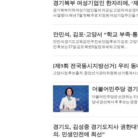
경기북부 여성기업인 한자리에, ‘
경기북부지역 여성기업인들의 자긍심 고양과 여성 경제
서 열렸다.매년 7월 첫째 주로 지정된 여성기업주간을 
안민석, 김포·고양서 “학교 부족·
안민석 경기도교육감 민주진보 단일후보가 김포·고양 유세
안 후보는 27일 김포 북변5일장 유세와 고양 화…
[제9회 전국동시지방선거] 우리 동
고양시장 후보출처. 중앙선거관리위원회 선거통계
더불어민주당 경기
더불어민주당은 선관위는 지난 
당내 경선에서 추 후보는 경쟁
경기도, 김성중 경기도지사 권한대
의. 민생안전에 최선”