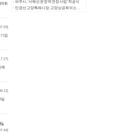
파주시, ‘서해선 운정역 연장 사업’ 착공식
제9회
민경선 고양특례시장, 고양상공회의소 의원단 간담회
07:29]
가기업
17:27]
피해
08:12]
8일
3%
07:44]