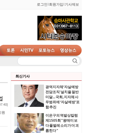
로그인
l
회원가입
l
기사제보
최신기사
광역지자체‘자살예방
전담조직’설치율 절반
미달... 국회, 지자체 사
업
무범위에 ‘자살예방’포
07:40]
함 추진
지원
이은구의 역발상칼럼
제1505회 "왕매미 보
다 풀벌레 소리가 더 괴
롭힌다 "