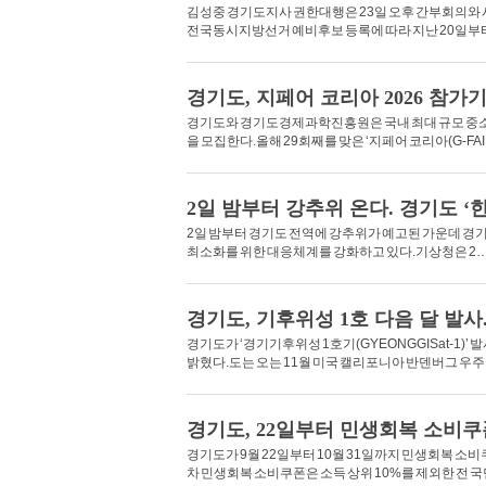
김성중 경기도지사 권한대행은 23일 오후 간부회의와 
전국동시지방선거 예비후보 등록에 따라 지난 20일부
경기도, 지페어 코리아 2026 참
경기도와 경기도경제과학진흥원은 국내 최대 규모 중소기업
을 모집한다.올해 29회째를 맞은 ‘지페어 코리아(G-FAI
2일 밤부터 강추위 온다. 경기도 
2일 밤부터 경기도 전역에 강추위가 예고된 가운데 경기
최소화를 위한 대응체계를 강화하고 있다.기상청은 2
경기도, 기후위성 1호 다음 달 발사
경기도가 ‘경기기후위성 1호기(GYEONGGISat-1)
밝혔다.도는 오는 11월 미국 캘리포니아 반덴버그 우
경기도, 22일부터 민생회복 소비쿠폰 
경기도가 9월 22일부터 10월 31일까지 민생회복 소
차 민생회복 소비쿠폰은 소득 상위 10%를 제외한 전 국