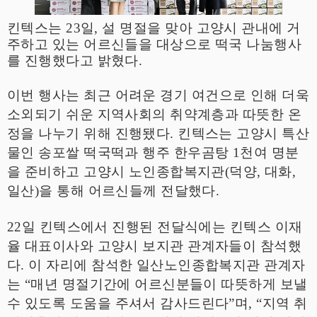
킨텍스
는
23
일
,
설 명절을 맞아 고양시 관내에 거
주하고 있는 어르신들을 대상으로 떡국 나눔행사
를 진행했다고 밝혔다
.
이번 행사는 최근 어려운 경기 여건으로 인해 더욱
소외되기 쉬운 지역사회의 취약계층과 따뜻한 온
정을 나누기 위해 진행됐다
.
킨텍스는 고양시 특산
물인 송포쌀 떡국떡과 행주 한우곰탕
1
천여 명분
을 준비하고 고양시 노인종합복지관
(
덕양
,
대화
,
일산
)
을 통해 어르신들께 전달했다
.
22
일 킨텍스에서 진행된 전달식에는 킨텍스 이재
율 대표이사와 고양시 보지관 관계자들이 참석했
다
.
이 자리에 참석한 일산노인종합복지관 관계자
는
“
매년 명절기간에 어르신분들이 따뜻하게 보낼
수 있도록 도움을 주셔서 감사드린다
”
며
, “
지역 취