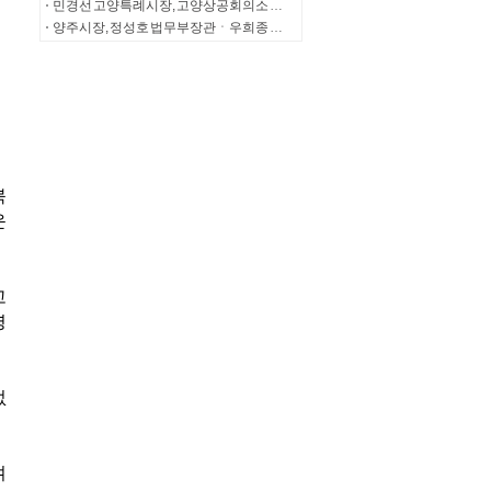
민경선 고양특례시장, 고양상공회의소 의원단 간담회
양주시장, 정성호 법무부장관ㆍ우희종 한국마사회장 만나 과천경마공원 양주 이전 제안