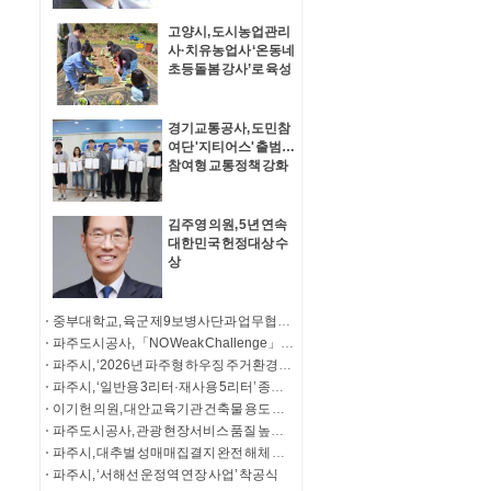
고양시, 도시농업관리
사·치유농업사 ‘온동네
초등돌봄 강사’로 육성
경기교통공사, 도민참
여단 '지티어스' 출범…
참여형 교통정책 강화
김주영 의원, 5년 연속
대한민국 헌정대상 수
상
중부대학교, 육군 제9보병사단과 업무협약 체결
파주도시공사, 「NO Weak Challenge」 청소년 마약 예방 릴레이 캠페인 동참
파주시, ‘2026년 파주형 하우징 주거환경개선사업’ 기탁식
파주시, ‘일반용 3리터·재사용 5리터’ 종량제봉투 판매 개시
이기헌 의원, 대안교육기관 건축물 용도 문제 해결 ‘결실’ “고양자유학교 폐쇄 위기 해소”
파주도시공사, 관광 현장서비스 품질 높인다.
파주시, 대추벌 성매매집결지 완전 해체 사업 추진
파주시, ‘서해선 운정역 연장 사업’ 착공식