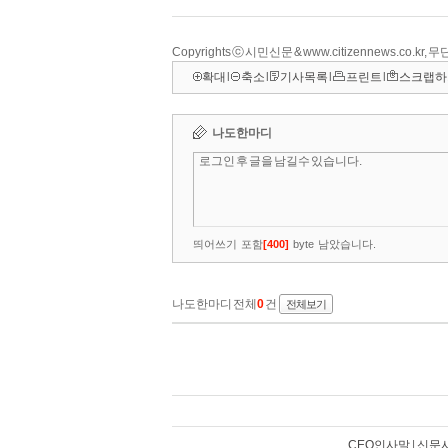
Copyrights ⓒ 시민신문 & www.citizennews.co.kr
확대
l
축소
l
기사목록
l
프린트
l
스크랩하
CEO인사말
|
신문