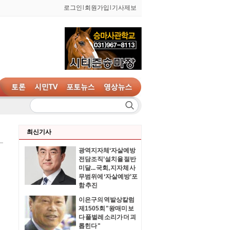
로그인
l
회원가입
l
기사제보
최신기사
광역지자체‘자살예방
전담조직’설치율 절반
미달... 국회, 지자체 사
무범위에 ‘자살예방’포
함 추진
이은구의 역발상칼럼
제1505회 "왕매미 보
다 풀벌레 소리가 더 괴
롭힌다 "