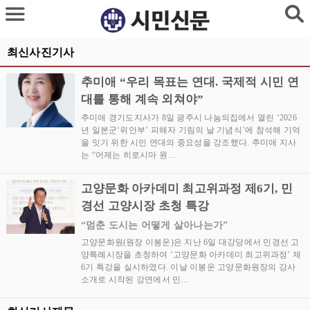
최신사진기사
추미애 “우리 목표는 연대. 국제적 시민 연
대를 통해 계속 외쳐야”
추미애 경기도지사가 8일 광주시 나눔의집에서 열린 ‘2026
년 일본군‘위안부’ 피해자 기림의 날 기념식’에 참석해 기억
을 잇기 위한 시민 연대의 중요성을 강조했다. 추미애 지사
는 “어제는 히로시마 원…
고양문화 아카데미 최고위과정 제6기, 민
경선 고양시장 초청 특강
“멈춘 도시는 어떻게 살아나는가”
고양문화원(원장 이봉운)은 지난 6일 대강당에서 민경선 고
양특례시장을 초청하여 ‘고양문화 아카데미 최고위과정’ 제
6기 특강을 실시하였다. 이날 이봉운 고양문화원장의 강사
소개로 시작된 강연에서 민…