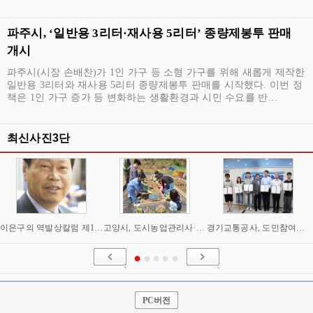
파주시, ‘일반용 3리터·재사용 5리터’ 종량제봉투 판매
개시
파주시(시장 손배찬)가 1인 가구 등 소형 가구를 위해 새롭게 제작한
일반용 3리터와 재사용 5리터 종량제봉투 판매를 시작했다. 이번 정
책은 1인 가구 증가 등 변화하는 생활환경과 시민 수요를 반…
최신사진3단
이은구의 역발상칼럼 제1505회 "왕매미 보다 풀벌레 소리가 더 괴롭힌다 "
고양시, 도시농업관리사·치유농업사 ‘온동네 초등돌봄 강사’로 육성
경기교통공사, 도민참여단 '지티어스' 출범…참여형 교통정책 강화
PC버전