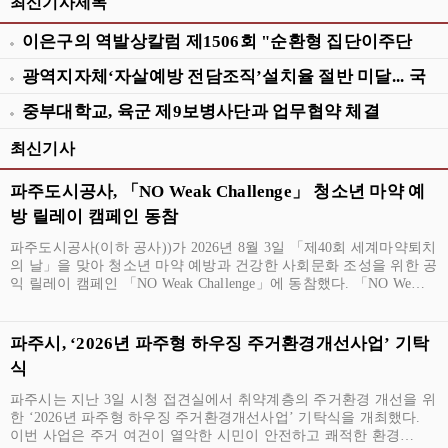
최신기사제목
이은구의 역발상칼럼 제1506회 "순환형 집단이주단
지 급하다"
광역지자체‘자살예방 전담조직’설치율 절반 미달... 국
회, 지자체 사무범위에 ‘자살예방’포함 추진
중부대학교, 육군 제9보병사단과 업무협약 체결
최신기사
파주도시공사, 「NO Weak Challenge」 청소년 마약 예
방 릴레이 캠페인 동참
파주도시공사(이하 공사))가 2026년 8월 3일 「제40회 세계마약퇴치
의 날」을 맞아 청소년 마약 예방과 건강한 사회문화 조성을 위한 공
익 릴레이 캠페인 「NO Weak Challenge」에 동참했다. 「NO We…
파주시, ‘2026년 파주형 하우징 주거환경개선사업’ 기탁
식
파주시는 지난 3일 시청 접견실에서 취약계층의 주거환경 개선을 위
한 ‘2026년 파주형 하우징 주거환경개선사업’ 기탁식을 개최했다.
이번 사업은 주거 여건이 열악한 시민이 안전하고 쾌적한 환경…