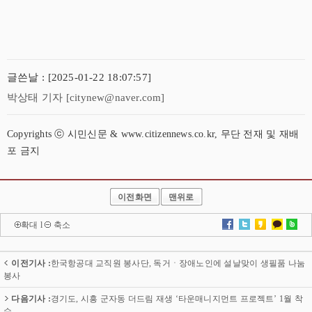
글쓴날 : [2025-01-22 18:07:57]
박상태 기자 [citynew@naver.com]
Copyrights ⓒ 시민신문 & www.citizennews.co.kr, 무단 전재 및 재배
포 금지
이전화면
맨위로
확대
l
축소
이전기사 :
한국항공대 교직원 봉사단, 독거ㆍ장애노인에 설날맞이 생필품 나눔
봉사
다음기사 :
경기도, 시흥 군자동 더드림 재생 ‘타운매니지먼트 프로젝트’ 1월 착
수