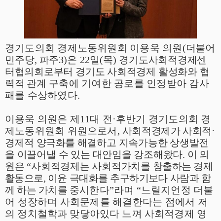
경기도의회 경제노동위원회 이용욱 의원
(
더불어
민주당
,
파주
3
)
은
22
일
(
목
)
경기도사회적경제센
터협의회로부터 경기도 사회적경제 활성화와 협
력적 관계
구축에 기여한 공로를 인정받아 감사
패를 수상하였다
.
이용욱 의원은 제
11
대 전
·
후반기 경기도의회 경
제노동위원회 위원으로서
,
사회적경제가 사회적
·
경제적 양극화를 해결하고
지속가능한 상생발전
을 이끌어낼 수 있는 대안임을 강조해왔다
.
이 의
원은
“
사회적경제는 사회적가치를
창출하는 경제
활동으로
,
이윤 극대화를 추구하기보다 사람과 함
께 하는 가치를
중시한다
”
라며
“
느릴지언정 더불
어 성장하며 사회문제를 해결한다는 점에서
저
의 정치철학과 맞닿아있다 느껴 사회적경제 영