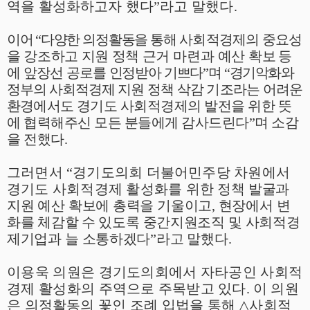
역을 활성화하고자 했다
”
라고 말했다
.
이어
“
다양한 의정활동을 통해
사회적경제의 중요
성
을 강조하고 지원 정책
근거
마련과 예산
확보 등
에 앞장선 공로를
인정받아 기쁘다
”
며
“
경기악화와
정부의 사회적경제
지원 정책 삭감 기조라는 어려운
환경에서도
경기도 사회적경제의 발전을 위한 뜻
에 협력해주신 모든 분들에게 감사드린다
”
며 소감
을 전했다
.
그러면서
“
경기도의회 더불어민주당 차원에서
경기도 사회적경제 활성화를 위한
정책 발굴과
지원 예산 확보에 총력을 기울이고
,
현장에서 변
화를 체감
할 수
있도록 중간지원조직 및 사회적경
제기업과 늘 소통하겠다
”
라고 말했다
.
이용욱 의원은 경기도의회에서 자타공인 사회적
경제 활성화의 주역으로
주목받고 있다
.
이 의원
은 의정활동의 꽃인 조례 입법을 통해
△
사회적