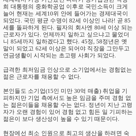
희 대통령의 중화학공업 이후로 국민소득이 크게
늘어 현재는 세계
10
위 안에 들어가는 경제대국이
되었다
.
국민 평균 수명이
82
세 이상인 나라
!
곧
85
세를 돌파하게 된다
.
필자의 회사엔
80
세 이상 되는
근로자가 있다
.
언제까지 일하고 싶으냐고 물었더
니
85
세까지 일하겠다고 했다
. 45
정
, 58
정년은 옛
말이 되었고
62
세 이상은 되어야 직장을 그만두고
연금생활이 시작되는 초고령 사회가 되었다
.
급격한 최저임금 인상으로 소기업에서는 경험없는
젊은 근로자를 채용할 수 없다
.
본인들도 소기업
(15
인 미만
30
억 매출
)
취업을 기
피하지만 기업 측에서도 높은 임금을 주며 경험 없
는 젊은이들을 채용할 수는 없다
.
정년이 지난 고령
자가 오랜 경험이 있어 경험 없고 힘든 일 기피하는
젊은이 보다 생산성이 높을 수 있기 때문이다
.
현장에선 최소 인원으로 최고의 생산을 하려면 숙