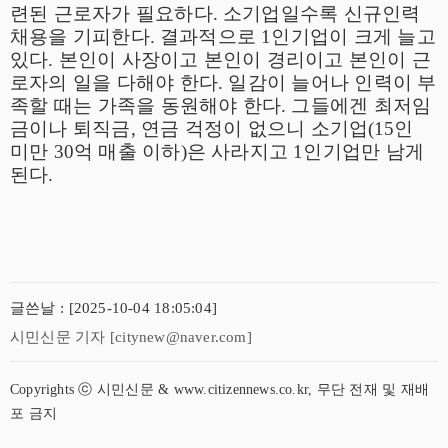
련된 근로자가 필요하다
.
소기업일수록 신규인력
채용을 기피한다
.
결과적으로
1
인기업이 크게 늘고
있다
.
본인이 사장이고 본인이 경리이고 본인이 근
로자의 일을 다해야 한다
.
일감이 늘어나 인력이 부
족할 때는 가족을 동원해야 한다
.
그들에겐 최저임
금이나 퇴직금
,
연금 걱정이 없으니 소기업
(15
인
미만
30
억 매출 이하
)
은 사라지고
1
인기업만 남게
된다
.
글쓴날 : [2025-10-04 18:05:04]
시민신문 기자 [citynew@naver.com]
Copyrights ⓒ 시민신문 & www.citizennews.co.kr, 무단 전재 및 재배
포 금지