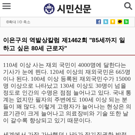
확대
l
축소
이은구의 역발상칼럼 제1462회 "85세까지 일
하고 싶은 80세 근로자"
110
세 이상 사는 재외 국민이
4000
명에 달한다는
기사가 눈에 띈다
. 120
세 이상의 재외국민은
665
명
이나 된다
. 100
세 이상 등록된 재외국민수가
15000
명 이상으로 나타났고
130
세 이상도
30
명이 넘을
정도로 인간의 수명은 점점 늘어나고 있다
.
국내 통
계는 없지만 필자의 주변에도
100
세 이상 되는 분
들이 꽤 많다
.
이렇게 고령자가 늘어나는 현상은 의
료기관이 크게 늘어나고 의료장비와 기술 또한 날
이 갈수록 향상되고 있기 때문이다
.
세계에서 가장 가난했던 나라가 장기집권한 박정