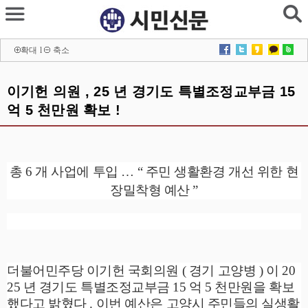
확대
l
축소
이기헌 의원 , 25 년 경기도 특별조정교부금 15
억 5 천만원 확보 !
총
6
개 사업에 투입
…
“
주민 생활환경 개선 위한 현
장밀착형 예산
”
더불어민주당 이기헌 국회의원
(
경기 고양병
)
이
20
25
년 경기도 특별조정교부금
15
억
5
천만원을 확보
했다고 밝혔다
.
이번 예산은 고양시 주민들의 실생활