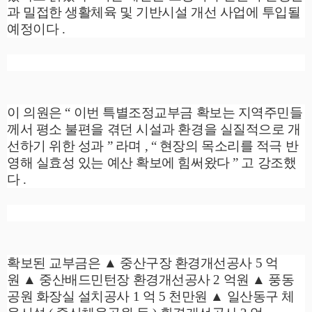
과 밀접한 생활체육 및 기반시설 개선 사업에 투입될
예정이다
.
이 의원은
“
이번 특별조정교부금 확보는 지역주민들
께서 평소 불편을 겪던 시설과 환경을 실질적으로 개
선하기 위한 성과
”
라며
, “
현장의 목소리를 적극 반
영해 실효성 있는 예산 확보에 힘써왔다
”
고 강조했
다
.
확보된 교부금은
▲
중산구장 환경개선공사
5
억
원
▲
중산배드민턴장 환경개선공사
2
억원
▲
풍동
공원 화장실 설치공사
1
억
5
천만원
▲
일산동구 체