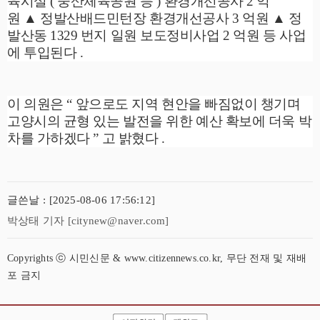
육시설
(
중산체육공원 등
)
환경개선공사
2
억
원
▲
정발산배드민턴장 환경개선공사
3
억원
▲
정
발산동
1329
번지 일원 보도정비사업
2
억원 등 사업
에 투입된다
.
이 의원은
“
앞으로도 지역 현안을 빠짐없이 챙기며
고양시의 균형 있는 발전을 위한 예산 확보에 더욱 박
차를 가하겠다
”
고 밝혔다
.
글쓴날 : [2025-08-06 17:56:12]
박상태 기자 [citynew@naver.com]
Copyrights ⓒ 시민신문 & www.citizennews.co.kr, 무단 전재 및 재배
포 금지