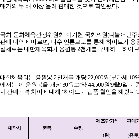
매가의 두 배 이상 올려 판매한 것으로 확인됐다
.
국회 문화체육관광위원회 이기헌 국회의원
(
더불어민주
판매 내역에 따르면
,
다수 언론보도를 통해 하이브가 응
실제로는 대한체육회가 응원봉
2
천개를 구매하고 하이
대한체육회는 응원봉
2
천개를 개당
22,000
원
(
부가세
10
에서는 이 응원봉을 개당
30
유로
(
약
44,500
원
/9
월
9
일 기
지 판매가격 차이에 대해
‘
하이브가 납품 할인을 해줬다
’
제조단가
*
판매
제작사
품목
수량
(
원
)
(
유로