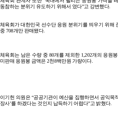
체육회 관계자 또한
“
국내에서 팔리는 응원봉 가격을 
동참하는 분위기 유도하기 위해서 였다
”
고 강변했다
.
체육회가 대한민국 선수단 응원 분위기를 띄우기 위해 
중
708
개만 판매됐다
.
체육회는 남은 수량 중
80
개를 제외한
1,202
개의 응원봉
미판매 응원봉 금액은
2
천
8
백만원 가량이다
.
이기헌 의원은
“
공공기관이 예산을 집행하면서 공익목적
장사
’
를 하겠다는 것인지 납득하기 어렵다
”
고 밝혔다
.